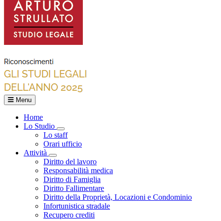
Menu
Home
Lo Studio
Toggle Dropdown
Lo staff
Orari ufficio
Attività
Toggle Dropdown
Diritto del lavoro
Responsabilità medica
Diritto di Famiglia
Diritto Fallimentare
Diritto della Proprietà, Locazioni e Condominio
Infortunistica stradale
Recupero crediti