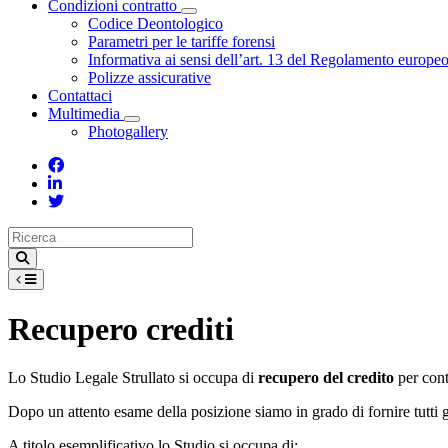
Condizioni contratto
Toggle Dropdown
Codice Deontologico
Parametri per le tariffe forensi
Informativa ai sensi dell’art. 13 del Regolamento europe
Polizze assicurative
Contattaci
Multimedia
Toggle Dropdown
Photogallery
Recupero crediti
Lo Studio Legale Strullato si occupa di
recupero del credito
per con
Dopo un attento esame della posizione siamo in grado di fornire tutti gl
A titolo esemplificativo lo Studio si occupa di: