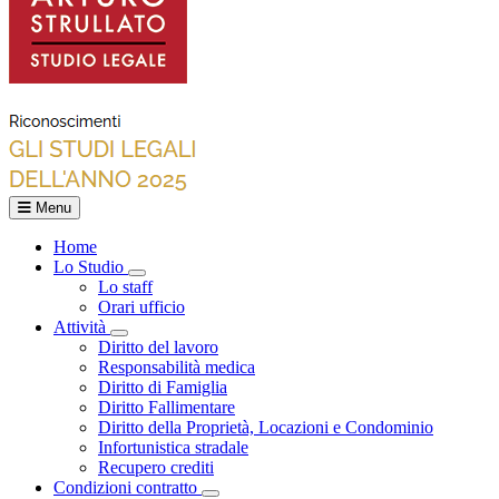
Menu
Home
Lo Studio
Toggle Dropdown
Lo staff
Orari ufficio
Attività
Toggle Dropdown
Diritto del lavoro
Responsabilità medica
Diritto di Famiglia
Diritto Fallimentare
Diritto della Proprietà, Locazioni e Condominio
Infortunistica stradale
Recupero crediti
Condizioni contratto