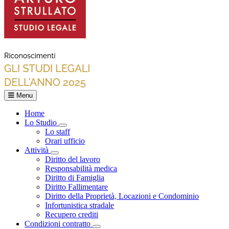
Menu
Home
Lo Studio
Toggle Dropdown
Lo staff
Orari ufficio
Attività
Toggle Dropdown
Diritto del lavoro
Responsabilità medica
Diritto di Famiglia
Diritto Fallimentare
Diritto della Proprietà, Locazioni e Condominio
Infortunistica stradale
Recupero crediti
Condizioni contratto