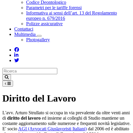
Toggle Dropdown
Codice Deontologico
Parametri per le tariffe forensi
Informativa ai sensi dell’art. 13 del Regolamento
europeo n. 679/2016
Polizze assicurative
Contattaci
Multimedia
Toggle Dropdown
Photogallery
Diritto del Lavoro
L'avv. Arturo Strullato si occupa in via prevalente da oltre venti anni
di
diritto del lavoro
ed insieme ai colleghi di Studio mantiene un
costante aggiornamento sulle numerose e frequenti novità legislative.
E' socio
AGI (Avvocati Giuslavoristi Italiani)
dal 2006 ed è abilitato