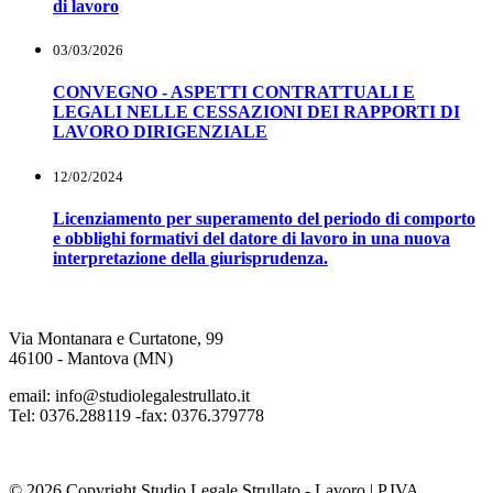
di lavoro
03/03/2026
CONVEGNO - ASPETTI CONTRATTUALI E
LEGALI NELLE CESSAZIONI DEI RAPPORTI DI
LAVORO DIRIGENZIALE
12/02/2024
Licenziamento per superamento del periodo di comporto
e obblighi formativi del datore di lavoro in una nuova
interpretazione della giurisprudenza.
Via Montanara e Curtatone, 99
46100 - Mantova (MN)
email: info@studiolegalestrullato.it
Tel: 0376.288119 -fax: 0376.379778
© 2026 Copyright Studio Legale Strullato - Lavoro | P.IVA